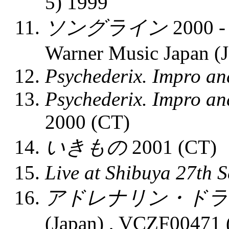
5) 1999
ソングライン
2000 - 
Warner Music Japan 
Psychederix. Impro a
Psychederix. Impro a
2000 (CT)
いきもの
2001 (CT)
Live at Shibuya 27th 
アドレナリン・ドラ
(Japan) , VCZF00471