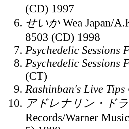
(CD) 1997
せいか
Wea Japan/A.K
8503 (CD) 1998
Psychedelic Sessions F
Psychedelic Sessions Fo
(CT)
Rashinban's Live Tips 
アドレナリン・ドラ
Records/Warner Music