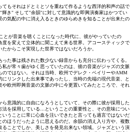
ってもそれはドとミとソを重ねて作るような西洋的和声の話で
"輝き" そして"余韻"に対して意識的な即興演奏家はかつてい
景の気配の中に消え入るときのゆらめきを知ることが出来たの
ことが音楽を聴くことになった時代に、彼がやっていたの
角度を変えて立体的に聞こえて来る世界。アコースティックで
いたからこそ実現した世界ではないだろうか。
あった事は残された数少ない録音からも充分に伝わってくる。
ろ私が常々歯がゆく思っていたのは、彼の音楽がジャズの文脈
ものではない。それは当時、欧州でデレク・ベイリーやAMM
的にリンクした出来事であったし、当時の先端の現代音楽、と
楽や欧州即興音楽の文脈の中に今更置いてみたところで、それ
から意識的に自由になろうとしていて、その際に彼が採用した
方法を採用している…ということの重要性と、その意味につい
ということに常に心血を注いできたと言っても過言ではないだ
とのほうだったように思えるのだ。余韻の消え入り方や、複数
取ることでしか、美しさを発見出来ない領域。ジャズという演