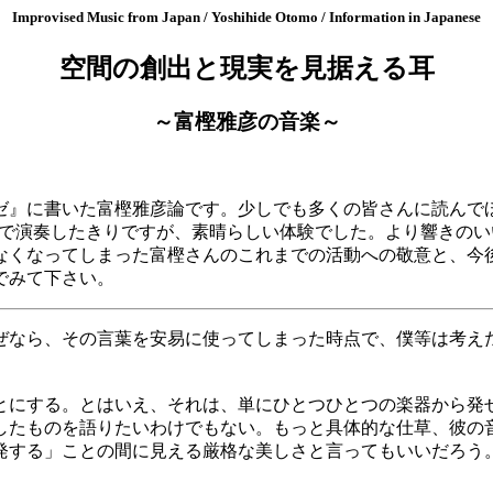
Improvised Music from Japan / Yoshihide Otomo / Information in Japanese
空間の創出と現実を見据える耳
～富樫雅彦の音楽～
ミュゼ』に書いた富樫雅彦論です。少しでも多くの皆さんに読ん
IT INNで演奏したきりですが、素晴らしい体験でした。より響
なくなってしまった富樫さんのこれまでの活動への敬意と、今
でみて下さい。
ぜなら、その言葉を安易に使ってしまった時点で、僕等は考え
とにする。とはいえ、それは、単にひとつひとつの楽器から発
したものを語りたいわけでもない。もっと具体的な仕草、彼の
発する」ことの間に見える厳格な美しさと言ってもいいだろう