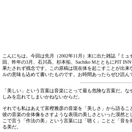
こんにちは。今回は先月（2002年11月）末に出た雑誌『
回、昨年の3月、石川高、杉本拓、Sachiko MとともにP
果たされず残念です。この原稿は現在体を起こすことが出来
ルの意味も込めて書いたものです。お時間あったらぜひ読ん
「美しい」という言葉は音楽にとって最も危険な言葉だ。な
しみを忘れてしまいかねないからだ。
それでも私はあえて富樫雅彦の音楽を「美しさ」から語るこ
彼の音楽の全体像をさすような表現の美しさといった漠然と
こで言う「作法の美」という言葉には「聴く」ことと「音を
る美だ。