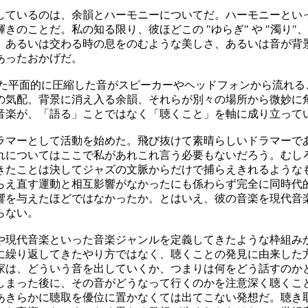
しているのは、余韻とハーモニーについてだ。ハーモニーとい
ことだ。私の知る限り、彼ほどこの "ゆらぎ" や "濁り"、
、あるいは交わる時の息をのむような美しさ、あるいは音が背
あったおかげだ。
れた平面的に圧縮した音がスピーカーやヘッドフォンから流れる
の気配、背景に消え入る余韻、それらが別々の場所から微妙に
音楽が、「語る」ことではなく「聴くこと」を軸に成り立って
ドラマーとして活動を始めた。飛び抜けて素晴らしいドラマーで
れについてはここで私があれこれ言う必要もないだろう。むし
きたことは決してジャズの文脈からだけで捕らえきれるような
らえ直す運動と相互影響がなかったにも係わらず完全に同時代
響を与えたほどではなかったか。とはいえ、彼の音楽を現代音
らない。
ズや現代音楽といった音楽ジャンルを定義してきたような枠組み
常に繰り返してきたやり方ではなく、聴くことの発見に由来した
家は、どういう音を出していくか、つまりは何をどう話すのか
しまった後に、その音がどうなって行くのかを注意深く聴くこ
あきらかに聴取を優位に置かなくては出てこない発想だ。聴き