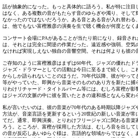
話が抽象的になった。もっと具体的に語ろう。私が特に注目
はなく、ある複数の音がもたらす音のゆらぎや濁り、そして輝きの
なかったのではないだろうか。ある音とある音が入れ替わる
は、他でもない富樫雅彦の演奏を生で聴く機会が何度となく
コンサート会場にPAがあることが当たり前になり、録音さ
は、それとは完全に間逆の作業だった。遠近感や強弱、空気
なければ実現しえない独自の音響空間。それは何よりも彼の
ご存知のように富樫雅彦はまずは60年代、ジャズの優れた
ジャズ・ドラマーとしての活動は今日に至るまで続くし、こ
からしか語られないことのほうだ。70年代以降、彼がやって
等がやっていた、即興から音楽そのもののあり方を新たに捕
りわけリチャード・タイトルバーム等には、むしろ富樫が影
はジャズの文脈の中に彼を置いたときの違和感となんら変わ
私が言いたいのは、彼の音楽が70年代のある時期以降ジャ
方法が、音楽言語を更新するという20世紀の新しい音楽が
てだ。通常、即興演奏、とりわけフリージャズに関わる音楽
ろう。ところが、富樫が採用した方法は、むしろ音を出して
の音が反応しあいゆらぐ様は、言語的な領域からではなく、