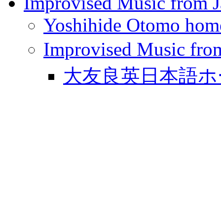
Improvised Music from 
Yoshihide Otomo hom
Improvised Musi
大友良英日本語ホ