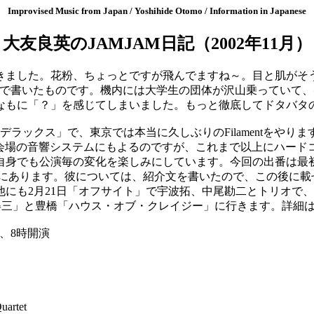
Improvised Music from Japan / Yoshihide Otomo / Information in Japanese
大友良英のJAMJAM日記（2002年11月）
ました。花粉、ちょっとですが飛んでますね～。目と肌がそう
内で書いたものです。機内には大学生の団体が沢山乗っていて、
なもに「？」を感じてしまいました。もっと徹底してドタバタ
デラックス」で、東京では本当に久しぶりのFilamentをや
いて、会場の音響システムにもよるのですが、これまで以上にハ
自身でも公演毎の変化を楽しみにしています。今回の出番は最
あります。彼については、紹介文を書いたので、この後に載せておき
にも2月21日「オフサイト」で宇波拓、中尾勘二とトリオで、
屋「得三」と豊橋「ハウス・オブ・クレイジー」に行きます。詳細
場、8時開演
artet