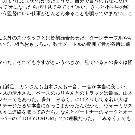
』のようにはいかなかったようだ。自分で言うのもなんだけ
ィデオになったらぜひ見てみてください。きっと小学生の頃
いう監督にいい仕事がどんどん来ることを願ってやまない。こ
ん以外のスッタッフとは皆初顔合わせだ。ターンテーブルやギ
ていて、相当おもしろい。数十メートルの範囲で音が各所に飛
かった。それでもさすがというべきか、見ている人の多くは怪
には満足。カンさんも山木さんも一音、一音が本当に美しい。
クスの清水さん、ベースのルリさんとのトラックは最高。山木
ージャーでもあった。多分「みるく」に出入りしてる若い人は
ステージたるや本当にかっこよかったんだから。ヴォーカリス
久々に連絡を取ってみたら、なんとパートナーのマークとオー
ーの『TOKYO ATOM』での連載だった。「みるく」でも