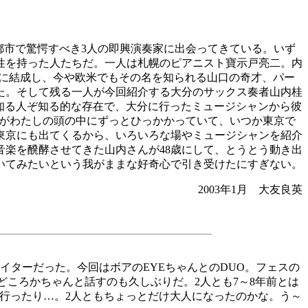
都市で驚愕すべき3人の即興演奏家に出会ってきている。いず
性を持った人たちだ。一人は札幌のピアニスト寶示戸亮二。内
ともに結成し、今や欧米でもその名を知られる山口の奇才、パー
た。そして残る一人が今回紹介する大分のサックス奏者山内桂
知る人ぞ知る的な存在で、大分に行ったミュージシャンから彼
しさがわたしの頭の中にずっとひっかかっていて、いつか東京で
東京にも出てくるから、いろいろな場やミュージシャンを紹介
音楽を醗酵させてきた山内さんが48歳にして、とうとう動き出
いてみたいという我がままな好奇心で引き受けたにすぎない。
2003年1月 大友良英
ターだった。今回はボアのEYEちゃんとのDUO。フェスの
どころかちゃんと話すのも久しぶりだ。2人とも7～8年前とは
行ったり…。2人ともちょっとだけ大人になったのかな。う～