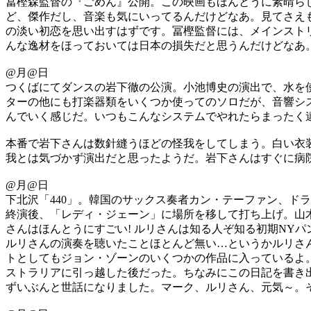
冨樫森監督の『ごめん』公開。この映画もほんとうに素晴ら
ど、傑作だし、音楽も気にいってるんだけどなあ。見てさえ
の淡い初恋を思い出すはずです。冨樫監督には、メインスト
んな逸材をほっておいては日本の損失だと思うんだけどなあ
@月@日
つくばにてダンスの岩下徹の公演。小池博史の演出で、水を
ターの他にも打楽器類をいくつか使ってのソロだが、音響シ
んでいく感じだ。いつもこんなシステムでやれたらまったく
本番で岩下さんは数針縫うほどの怪我をしてしまう。白い衣
我とは気づかず演出だと思ったようだ。岩下さんはすぐに病
@月@日
下北沢「440」。韓国のサックス奏者カン・テーファン、ド
終演後、「レディ・ジェーン」に場所を移して打ち上げ。山
さんはほんとうにすごい! ルリさんは知る人ぞ知る初期NY
ルリさんの演奏を聴いたことほとんど無い…というかルリさ
トとしてもジョン・ゾーンのいくつかの作品に入っているよ
ストラリアに引っ越した後だった。ちなみにこの日記を書き出
ずいぶんと世話になりました。マーク、ルリさん、元気～。