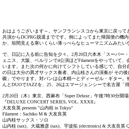
おはようございます～。サンフランシスコから東京に戻ってき
共演からDCPRG脱退までです。例によってまた帰国便の機
か、垣間見える寒いくらい薄っぺらなヒューマニズムみたい
で、日記に入る前に告知を少々。2月20日六本木「スーパー・
ェニス、大阪、ベルリンで4公演ほどFilamentをやって
います。また次の何かに向けてシフトしている感じで、自分
の日は大分の異才サックス奏者、内山桂さんの演奏が その後に
磔」でやります。対バンは山本精一とディーゼル・ギター。他
んとDUOでJAZZを、25、26はエマージェンシーで名古
2月20日（木）東京、西麻布「Super Deluxe」午後7時30分開
『DELUXE CONCERT SERIES, VOL. XXXII』
大友良英 presents "山内桂 in Tokyo"
Filament：Sachiko M & 大友良英
山内桂サックス・ソロ
山内桂 (sax)、大蔵雅彦 (sax)、宇波拓 (electronics) & 大友良英 Qu