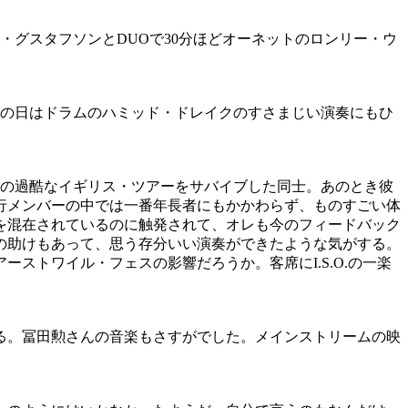
・グスタフソンとDUOで30分ほどオーネットのロンリー・ウ
この日はドラムのハミッド・ドレイクのすさまじい演奏にもひ
マの過酷なイギリス・ツアーをサバイブした同士。あのとき彼
行メンバーの中では一番年長者にもかかわらず、ものすごい体
を混在されているのに触発されて、オレも今のフィードバック
の助けもあって、思う存分いい演奏ができたような気がする。
ストワイル・フェスの影響だろうか。客席にI.S.O.の一楽
る。冨田勲さんの音楽もさすがでした。メインストリームの映