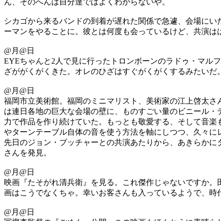
ん、そのへんは自分達ではよくわからないや。
シカゴから来るバンドの到着が遅れた関係で急遽、会場にいた
ーマンをやることに。彼とは何度も会っているけど、共演は
@月@日
EYEちゃんと2人で見に行ったトロンボーンのラドゥ・マル
ざががくがくきた。オレのひざはすぐがくがくするみたいだ
@月@日
福岡市立美術館。福岡のミニマリスト、美術家の江上啓太さん
は連日各地の巨大な会場の壁に、ものすごい量のビニール・
力で作品を作り続けていた。もっとも敬愛する、そして音楽
やターンテーブル自体の音を使う方法を軸にしつつ、久々に
先日のジョン・ブッチャーとの共演あたりから、あきらかにタ
さんを発見。
@月@日
映画『たそがれ清兵衛』を見る。これ傑作じゃないですか。
画はこうでなくちゃ。幸いお客さんも入っているようで、時
@月@日