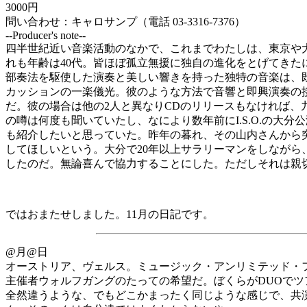
3000円
問い合わせ：キャロサンプ（電話 03-3316-7376）
--Producer's note--
四半世紀近い音楽活動のなかで、これまでわたしは、東京や大
れも年齢は40代。皆ほぼ孤立無援に独自の進化をとげてき
部奏法を駆使した演奏と美しい響きを持った独特の音楽は、既に
カッションの一楽儀光。彼のような方法で音響と即興演奏の
だ。彼の場合は他の2人と異なりCDのリリースもなければ
の噂は何度も聞いていたし、なにより数年前にI.S.O.の
も紹介したいと思っていた。昨年の暮れ、その山内さんから
してほしいという。大分で20年以上サラリーマンをしながら
したのだ。無論喜んで協力することにした。ただしそれは親
ではおまたせしました。11月の日記です。
@月@日
オーストリア、ヴェルス。ミュージック・アンリミテッド・フ
主催者ウォルフガングのたっての希望だ。ぼくらがDUOでツ
全然違うような、でもどこかまったく同じような感じで、共