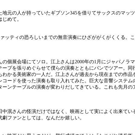
地元の人が持っていたギブソン345を借りてサックスのマッツ
はじめて。
ファッティの恐ろしいまでの無音演奏にひざががくがくくる。
。
の個展会場にてソロ。江上さんは2000年の1月にジャパノラ
テープを張りめぐらせて僕らの演奏とともにバンでツアー。同
もわかる美術家の一人だ。江上さんが過去から現在までの作品
レコードを使った演奏も取り入れてみた。巨大な音響システム
ーンテーブルの演奏が変わりだしてきている。これも先月のアー
田中泯さんの怪演だけではなく、映画として実によく出来てい
代劇ファンとしては、なんだか嬉しい。