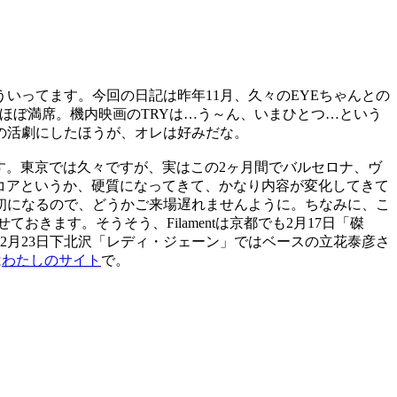
いってます。今回の日記は昨年11月、久々のEYEちゃんとの
ほぼ満席。機内映画のTRYは…う～ん、いまひとつ…という
の活劇にしたほうが、オレは好みだな。
ります。東京では久々ですが、実はこの2ヶ月間でバルセロナ、ヴ
ードコアというか、硬質になってきて、かなり内容が変化してきて
初になるので、どうかご来場遅れませんように。ちなみに、こ
ます。そうそう、Filamentは京都でも2月17日「磔
2月23日下北沢「レディ・ジェーン」ではベースの立花泰彦さ
は
わたしのサイト
で。