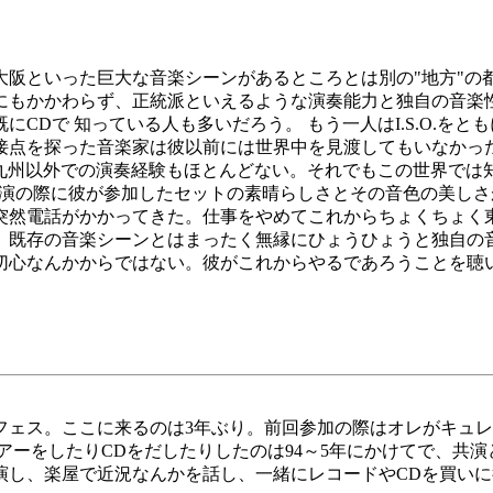
阪といった巨大な音楽シーンがあるところとは別の"地方"の
たにもかかわらず、正統派といえるような演奏能力と独自の音楽
CDで 知っている人も多いだろう。 もう一人はI.S.O.を
接点を探った音楽家は彼以前には世界中を見渡してもいなかっ
、九州以外での演奏経験もほとんどない。それでもこの世界では
大分公演の際に彼が参加したセットの素晴らしさとその音色の美
突然電話がかかってきた。仕事をやめてこれからちょくちょく
、既存の音楽シーンとはまったく無縁にひょうひょうと独自の
切心なんかからではない。彼がこれからやるであろうことを聴
ェス。ここに来るのは3年ぶり。前回参加の際はオレがキュレイ
アーをしたりCDをだしたりしたのは94～5年にかけてで、共演
演し、楽屋で近況なんかを話し、一緒にレコードやCDを買いに