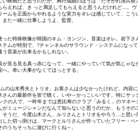
しい映画だと思うのだが、興行成績のほうは『たそがれ清兵衛
もらえれば、き っと満足してもらえると思うんだけれど…。ヴ
リームを正面からやれるような実力をオレは感じていて、こう
。また一緒に仕事しようよ、監督。
使った特殊映像が韓国のキム・ヨンジン、音楽はオレ。岩下さ
ステムが特別で、7チャンネルのサラウンド・システムになっ
違う音楽が出来るかもしれない。
装が見る見る真っ赤になって、一緒にやっていて気が気じゃな
院へ。幸い大事がなくてほっとする。
ラムの山木秀夫とトリオ。お客さんは少なかったけれど、内容
木さんの最新作を皆で聴く。いや～かっこいいです。特にサッ
パンクの人で、一昨年までは恵比寿のクラブ「みるく」のマネ
んがミュージシャンだなんて知らないと思うのだか、もうその
。そうだ、今度山木さん、ルリさんとトリオをやろう…と思い
した切っ掛けは、マークとルリさんが作っていたフリー・ペーパ
そのうちそっちに遊びに行くね～。