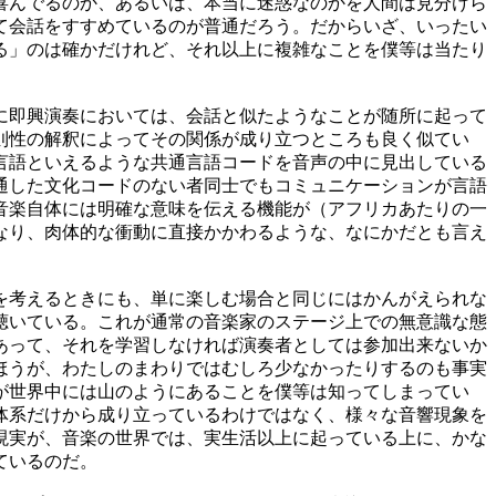
喜んでるのか、あるいは、本当に迷惑なのかを人間は見分けら
て会話をすすめているのが普通だろう。だからいざ、いったい
る」のは確かだけれど、それ以上に複雑なことを僕等は当たり
に即興演奏においては、会話と似たようなことが随所に起って
則性の解釈によってその関係が成り立つところも良く似てい
言語といえるような共通言語コードを音声の中に見出している
通した文化コードのない者同士でもコミュニケーションが言語
音楽自体には明確な意味を伝える機能が（アフリカあたりの一
なり、肉体的な衝動に直接かかわるような、なにかだとも言え
を考えるときにも、単に楽しむ場合と同じにはかんがえられな
聴いている。これが通常の音楽家のステージ上での無意識な態
あって、それを学習しなければ演奏者としては参加出来ないか
ほうが、わたしのまわりではむしろ少なかったりするのも事実
が世界中には山のようにあることを僕等は知ってしまってい
体系だけから成り立っているわけではなく、様々な音響現象を
現実が、音楽の世界では、実生活以上に起っている上に、かな
ているのだ。