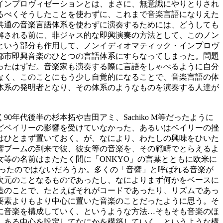
インプロヴィゼーションとは、まさに、無意識にやりとりされ
るべくそうしたことを使わずに、これまで音楽言語になりえた
共通の音楽言語体系を使わずに演奏するためには、どうしても
解される前に、非ジャス的な即興演奏の方法として、このノン
という部分も作用して、ノンイディオマティック・インプロヴ
都市即興音楽のひとつの言語体系にすらなってしまった。問題
ったはずだ。音楽家も演奏する際に言語をしゃべるように自分
なく、このことにもう少し自覚的になることで、音楽言語の体
体系の発明者となり、その体系のようなものを演奏する人達が
代後半の杉本拓や吉田アミ、Sachiko M等だったように
どベイリーの影響を受けていなかった、あるいはベイリーの挫
はひとまず置いておく。が、なにより、わたしの興味をひいた
響ブームの到来で彼、彼女等の音楽を、その範疇でとらえるよ
等の名前はまたたく間に「ONKYO」の言葉とともに欧米に
楽だったのではないだろうか。多くの「音響」と呼ばれる音楽が
次元のことなるものであったし、なによりまず何かをベースに
造のことで、たとえばそれがコードであったり、リズムであっ
要素よりもより中心に置いた音楽のことだったように思う。そ
に音楽を構成していく、というような方法…そもそも音楽のほ
、ある中心を設定してなにかを構築していく…というような構