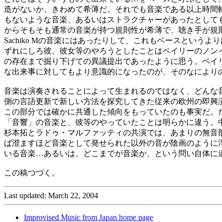
造がないか、きわめて希薄だ。それでも音楽である以上時間
もないような音楽、あるいはストラクチャーがあったとして
からそもそも通常の音楽が持つ規則性が希薄で、聴き手が規
Sachiko Mの音楽にはあったりして、これもベースとい
ずれにしろ彼、彼女等のやろうとしたことはベイリーのノン
の存在まで掘り下げての異議提出であったように思う。ベイ
な出来事に対してもより意識的になったのが、そのなにより
音楽は演奏されることによって生まれるのではなく、どんな
側の言語更新で新しい方法を探究してきた従来の欧州の即興
この部分では確かに共通した傾向をもっていたのも事実だ。
「音響」の音楽と、彼等のやっていたことは明らかに違う。
杉本拓とラドゥ・マルファッティの共演では、あまりの無音部分
ば澄ますほど音楽として発せられた以外の音が陰画のように
いる音楽…あるいは、どこまでが音楽か、という問い自体に
この稿つづく。
Last updated: March 22, 2004
Improvised Music from Japan home page