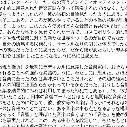
のはデレク・ベイリーだ。彼の言うノンイディオマティック・
歴史的に用意された音楽言語を使って演奏するのではなく、な
奏をしようとしたのが、彼の当初の目論見だったように思う。
もそこにある。ところが彼のやっていることの本当の意味が理
してしまった。この方法を使えばどんな音楽とも共演可能だ…
て、あらたな地平を見せてくれた一方で、コスモポリタン的な
ャズや現代音楽に対する新たな世界をつくるのが目的でもなか
、自分の所属する民族なり、サークルなりの閉じた体系でしか
ーの初心だったように思うからだ。だから彼があたらしい即興
の初心は挫折 したことになるように私には思えた。
と挫折）を最初にラディカルに意識した音楽家は、おそらく90年
されることへの強烈な異議のように、わたしには思えた。さほ
う音楽に至ったのかは興味深いところだけれど、その辺の経緯
オムの問題に正面からかかわっているからだった。おりしも音
言葉を結果的にみれば利用してまった戦犯でもある）、彼、彼女
のやっていたことは、日本の音響ブームとはほとんど無関係な音
のをさしたのに対して、彼、彼女等の音楽は明らかにそれとは
ースは音程のことではない。ある音楽の中心点となるような構
おそらく「音響」と呼ばれた音楽の多くはこの「音色」を他の
のも事実だけれど、この、ある中心点を設定して、それをもと
、そもそも杉本達の音楽には、ベースの上になにかが乗っかる