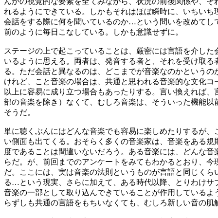
んかの視覚的な要素を全てみながら、状況の前後関係や、そ
れるようにできている。しかもそれはほぼ瞬時に、いちいち
会話をする際に何を聞いているのか…という問いを改めてし
前のように毎日こなしている。しかも意識せずに。
ステージの上で起こっていることは、厳密には言語を介した
いるように思える。両者は、発音する者と、それを受け取る
る。ただ会話と異なるのは、どこまでが音楽なのかというの
けれど、こと音楽の場合は、共通と思われる音楽的な文化コ
以上に容易に成り立つ場合もあったりする。言い換えれば、
部の音楽を除き）なくて、むしろ音楽は、そういった機能以
そうだ。
単に聴くぶんにはどんな音楽でも容易に楽しめたりするが、
い側面も出てくる。おそらく多くの音楽家は、音楽をある規
度であることは間違いないだろう。ある音楽には、どんな音
らだ。が、前回までのアンケートをみてもわかるとおり、今
だ。ここには、実は音楽の法則というものが言語と同じくら
る…という現実、さらに加えて、ある時代以降、とりわけサ
音楽の一部として取り込んできていることが作用しているよ
らずしも共通の言語をもちいなくても、むしろ新しい音の肌