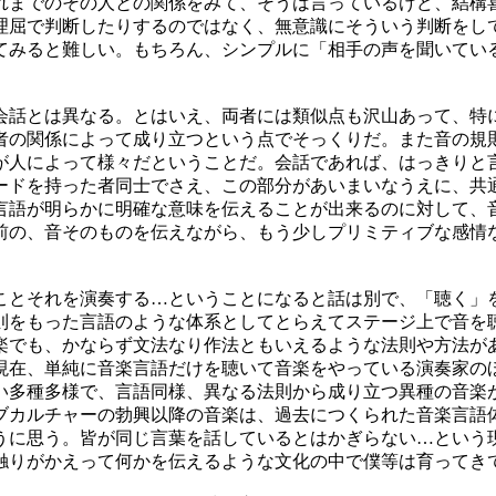
れまでのその人との関係をみて、そうは言っているけど、結構
理屈で判断したりするのではなく、無意識にそういう判断をし
てみると難しい。もちろん、シンプルに「相手の声を聞いてい
会話とは異なる。とはいえ、両者には類似点も沢山あって、特
者の関係によって成り立つという点でそっくりだ。また音の規
が人によって様々だということだ。会話であれば、はっきりと
ードを持った者同士でさえ、この部分があいまいなうえに、共
言語が明らかに明確な意味を伝えることが出来るのに対して、
前の、音そのものを伝えながら、もう少しプリミティブな感情
ことそれを演奏する…ということになると話は別で、「聴く」
則をもった言語のような体系としてとらえてステージ上で音を
楽でも、かならず文法なり作法ともいえるような法則や方法が
現在、単純に音楽言語だけを聴いて音楽をやっている演奏家の
い多種多様で、言語同様、異なる法則から成り立つ異種の音楽
ブカルチャーの勃興以降の音楽は、過去につくられた音楽言語
うに思う。皆が同じ言葉を話しているとはかぎらない…という
触りがかえって何かを伝えるような文化の中で僕等は育ってき