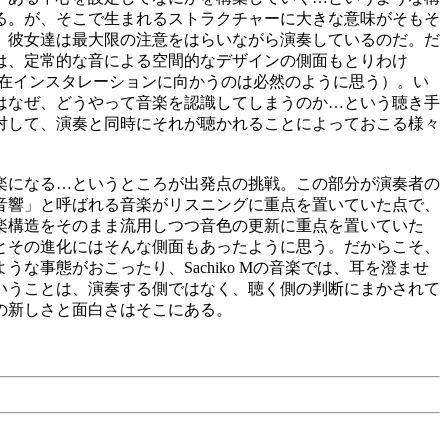
る。が、そこで生まれるストラクチャーに大きな意味がそもそ
、彼女達は最大限の注意をはらいながら演奏しているのだ。だ
は、定常的な音による空間的なデザインの側面もとりわけ
が現在インスタレーションに向かうのは必然のように思う）。い
はなぜ、どうやって音楽を認識してしまうのか…という聴き手
対して、演奏と同時にそれが聴かれることによっておこる様々
楽になる…というところが出発点の挑戦。この部分が演奏者の
音響」と呼ばれる音楽がリスニングに重点を置いていた点で、
楽構造をそのまま流用しつつ音色の更新に重点を置いていた
とその進化にはそんな側面もあったように思う。だからこそ、
事態がおこったり、Sachiko Mの音楽では、耳を澄ませ
いうことは、演奏する側ではなく、聴く側の判断にまかされて
の新しさと面白さはそこにある。