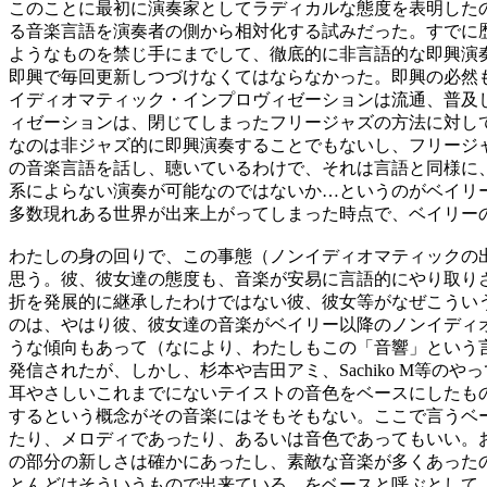
このことに最初に演奏家としてラディカルな態度を表明した
る音楽言語を演奏者の側から相対化する試みだった。すでに
ようなものを禁じ手にまでして、徹底的に非言語的な即興演
即興で毎回更新しつづけなくてはならなかった。即興の必然
イディオマティック・インプロヴィゼーションは流通、普及
ィゼーションは、閉じてしまったフリージャズの方法に対し
なのは非ジャズ的に即興演奏することでもないし、フリージ
の音楽言語を話し、聴いているわけで、それは言語と同様に
系によらない演奏が可能なのではないか…というのがベイリ
多数現れある世界が出来上がってしまった時点で、ベイリー
わたしの身の回りで、この事態（ノンイディオマティックの出現
思う。彼、彼女達の態度も、音楽が安易に言語的にやり取り
折を発展的に継承したわけではない彼、彼女等がなぜこうい
のは、やはり彼、彼女達の音楽がベイリー以降のノンイディ
うな傾向もあって（なにより、わたしもこの「音響」という
発信されたが、しかし、杉本や吉田アミ、Sachiko M等
耳やさしいこれまでにないテイストの音色をベースにしたも
するという概念がその音楽にはそもそもない。ここで言うベ
たり、メロディであったり、あるいは音色であってもいい。
の部分の新しさは確かにあったし、素敵な音楽が多くあった
とんどはそういうもので出来ている…をベースと呼ぶとして