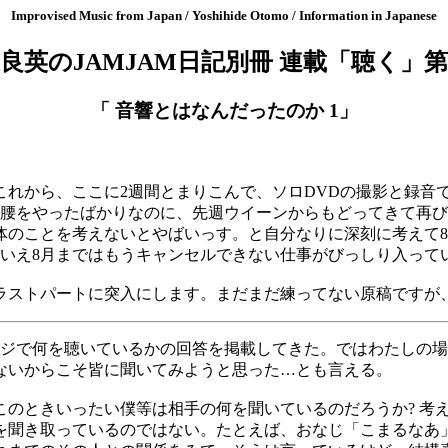
Improvised Music from Japan / Yoshihide Otomo / Information in Japanese
良英のJAMJAM日記別冊 連載「聴く」第
「 音響とはなんだったのか 1」
これから、ここに2週間とまりこんで、ソロDVDの撮影と録音
り腰をやったばかりなのに、先週ウイーンからもどってきて再
体のことを考えないとやばいっす。と自分なりに深刻に考えて8
はいえ8月まではもうキャンセルできない仕事がびっしり入って
ラストパートに突入にします。まだまだ練ってない原稿ですが
ージで何を聴いているかの回答を掲載してきた。ではわたしの
ないからこそ皆に聞いてみようと思った…とも言える。
このときいったい僕等は相手の何を聞いているのだろうか? 考
を聞き取っているのではない。たとえば、おなじ「こまるなあ