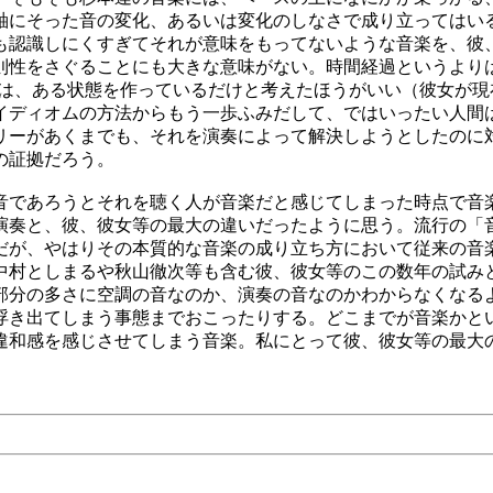
軸にそった音の変化、あるいは変化のしなさで成り立ってはい
も認識しにくすぎてそれが意味をもってないような音楽を、彼
則性をさぐることにも大きな意味がない。時間経過というより
うよりは、ある状態を作っているだけと考えたほうがいい（彼女
イディオムの方法からもう一歩ふみだして、ではいったい人間
リーがあくまでも、それを演奏によって解決しようとしたのに
の証拠だろう。
音であろうとそれを聴く人が音楽だと感じてしまった時点で音
演奏と、彼、彼女等の最大の違いだったように思う。流行の「
だが、やはりその本質的な音楽の成り立ち方において従来の音
中村としまるや秋山徹次等も含む彼、彼女等のこの数年の試み
の多さに空調の音なのか、演奏の音なのかわからなくなるような
浮き出てしまう事態までおこったりする。どこまでが音楽かと
違和感を感じさせてしまう音楽。私にとって彼、彼女等の最大