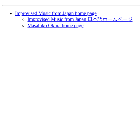
Improvised Music from Japan home page
Improvised Music from Japan 日本語ホームページ
Masahiko Okura home page