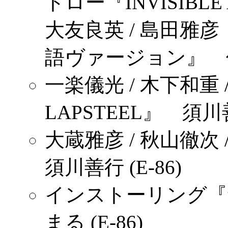
トロー『INVISIBLE 
大友良英 / 島田雅
語ヴァージョン』 佐々
一楽儀光 / 木下和重 /
LAPSTEEL』 須川善行
大蔵雅彦 / 秋山徹次
須川善行 (E-86)
インストーリング『
まる (E-86)