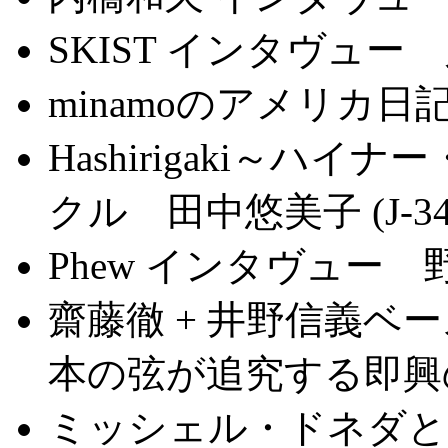
SKIST インタヴュー 川
minamoのアメリカ日記 
Hashirigaki～
クル 田中悠美子 (J-34
Phew インタヴュー 野田
齋藤徹 + 井野信義ベ
本の弦が追究する即興の可
ミッシェル・ドネダと