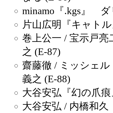
minamo『.kgs』 
片山広明『キャトル』 
巻上公一 / 宝示戸
之 (E-87)
齋藤徹 / ミッシェ
義之 (E-88)
大谷安弘『幻の爪痕』 
大谷安弘 / 内橋和久