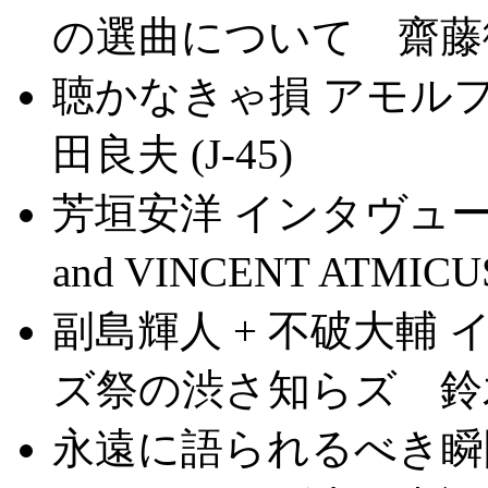
の選曲について 齋藤徹 (
聴かなきゃ損 アモル
田良夫 (J-45)
芳垣安洋 インタヴュー～The
and VINCENT ATMIC
副島輝人 + 不破大輔
ズ祭の渋さ知らズ 鈴木美
永遠に語られるべき瞬