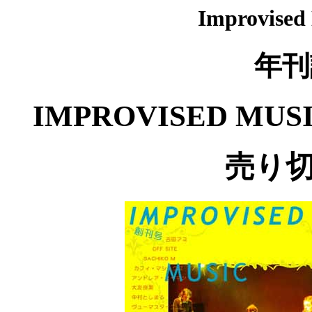
Improvised
年刊
IMPROVISED MUSIC
売り切